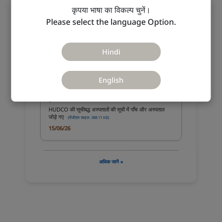
कृपया भाषा का विकल्प चुनें।
Please select the language Option.
हडको ने सम्पूर्ण भारत में उत्साह के साथ मनाया 12वां अंतर्राष्ट्रीय
Hindi
योग दिवस
(पीडीएफ साइज़: 338.71 KB)
23/06/26
English
HUDCO की सूचीबद्ध अस्पतालों की सूची में पाँच और अस्पताल
जोड़े गए
(पीडीएफ साइज़: 388.11 KB)
15/06/26
अधिक जानें »
हडको बनाम नटराज विहार सीजीएचएस केस टीआरसी-156/2022
में डीआरटी, दिल्ली द्वारा बिक्री नोटिस जारी
(पीडीएफ साइज़: 209.50 KB)
05/06/26