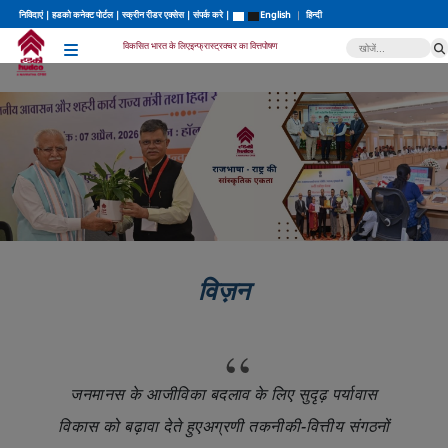
निविदाएं
|
हडको कनेक्ट पोर्टल
|
स्क्रीन रीडर एक्सेस
|
संपर्क करे
|
English
|
हिन्दी
विकसित भारत के लिए
इन्फ्रास्ट्रक्चर का वित्तपोषण
विज़न
“
जनमानस के आजीविका बदलाव के लिए सुदृढ़ पर्यावास
विकास को बढ़ावा देते हुएअग्रणी तकनीकी-वित्तीय संगठनों