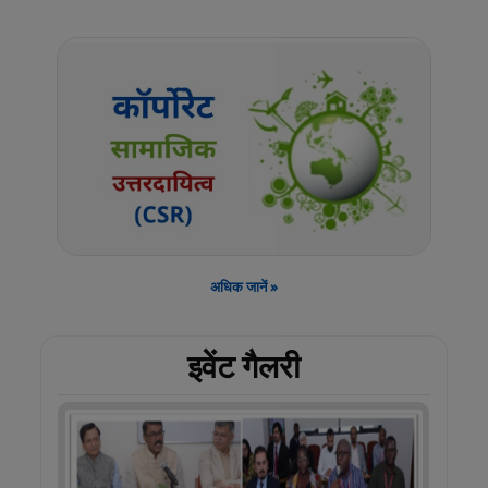
शेल्टर पत्रिका के अक्टूबर 2026 अंक के लिए शोध पत्र आमंत्रित
(पीडीएफ साइज़: 3.09 MB)
02/06/26
OPD और IPD सुविधाओं के साथ 3 अस्पतालों का इम्पैनलमेंट
(पीडीएफ साइज़: 201.05 KB)
27/05/26
अधिक जानें »
इवेंट गैलरी