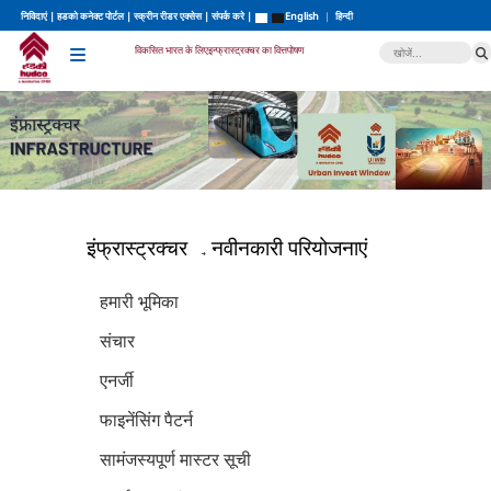
निविदाएं
|
हडको कनेक्ट पोर्टल
|
स्क्रीन रीडर एक्सेस
|
संपर्क करे
|
English
|
हिन्दी
विकसित भारत के लिए
इन्फ्रास्ट्रक्चर का वित्तपोषण
इंफ्रास्ट्रक्चर
नवीनकारी परियोजनाएं
हमारी भूमिका
संचार
एनर्जी
फाइनेंसिंग पैटर्न
सामंजस्यपूर्ण मास्टर सूची