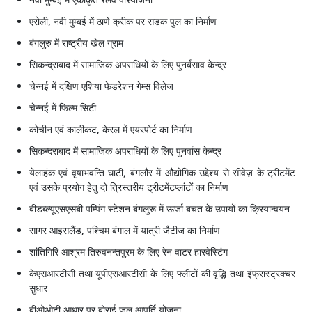
तकनीकी सहायता ढाँचा
एरोली, नवी मुम्‍बई में ठाणे क्रीक पर सड़क पुल का निर्माण
»
बंगलुरु में राष्‍ट्रीय खेल ग्राम
अक्सर पूछे जाने वाले प्रश्न
»
सिकन्‍द्राबाद में सामाजिक अपराधियों के लिए पुनर्बसाव केन्‍द्र
चेन्‍नई में दक्षिण एशिया फेडरेशन गेम्‍स विलेज
चेन्‍नई में फिल्‍म सिटी
कोचीन एवं कालीकट, केरल में एयरपोर्ट का निर्माण
सिकन्‍दराबाद में सामाजिक अपराधियों के लिए पुनर्वास केन्‍द्र
येलाहंक एवं वृषाभवन्‍ति घाटी, बंगलौर में औद्योगिक उद्देश्‍य से सीवेज़ के ट्रीटमेंट
एवं उसके प्रयोग हेतु दो त्रिस्‍तरीय ट्रीटमेंटप्‍लांटों का निर्माण
बीडब्‍ल्‍यूएसएसबी पम्‍पिंग स्‍टेशन बंगलुरू में ऊर्जा बचत के उपायों का क्रियान्‍वयन
सागर आइसलैंड, पश्‍चिम बंगाल में यात्री जैटीज का निर्माण
शांतिगिरि आश्रम तिरुवनन्‍तपुरम के लिए रेन वाटर हारवेस्‍टिंग
केएसआरटीसी तथा यूपीएसआरटीसी के लिए फ्लीटों की वृद्धि तथा इंफ्रास्‍ट्रक्‍चर
सुधार
बीओओटी आधार पर बोराई जल आपूर्ति योजना